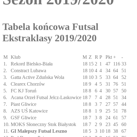
Tabela końcowa Futsal
Ekstraklasy 2019/2020
M
Klub
M
Z
R
P
Pkt
+
-
1.
Rekord Bielsko-Biała
18
15
2
1
47
116
33
2.
Constract Lubawa
18
10
4
4
34
64
51
3.
Gatta Active Zduńska Wola
18
10
3
5
33
64
52
4.
Clearex Chorzów
18
9
4
5
31
76
51
5.
FC KJ Toruń
18
8
6
4
30
57
50
6.
Acana Orzeł Futsal Jelcz-Laskowice
18
7
7
4
28
51
34
7.
Piast Gliwice
18
8
3
7
27
57
44
8.
AZS UŚ Katowice
18
8
1
9
25
51
78
9.
GSF Gliwice
18
7
3
8
24
61
57
10.
MOKS Słoneczny Stok Białystok
18
7
2
9
23
45
60
11.
GI Malepszy Futsal Leszno
18
5
3
10
18
38
67