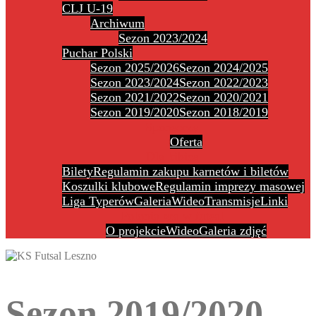
CLJ U-19
Archiwum
Sezon 2023/2024
Puchar Polski
Sezon 2025/2026
Sezon 2024/2025
Sezon 2023/2024
Sezon 2022/2023
Sezon 2021/2022
Sezon 2020/2021
Sezon 2019/2020
Sezon 2018/2019
Sponsorzy
Oferta
Dla kibica
Bilety
Regulamin zakupu karnetów i biletów
Koszulki klubowe
Regulamin imprezy masowej
Liga Typerów
Galeria
Wideo
Transmisje
Linki
Polonia gra w futsal
O projekcie
Wideo
Galeria zdjęć
Sezon 2019/2020