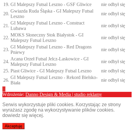
19.
GI Malepszy Futsal Leszno - GSF Gliwice
nie odbył się
Gwiazda Ruda Śląska - GI Malepszy Futsal
20.
nie odbył się
Leszno
GI Malepszy Futsal Leszno - Constract
21.
nie odbył się
Lubawa
MOKS Słoneczny Stok Białystok - GI
22.
nie odbył się
Malepszy Futsal Leszno
GI Malepszy Futsal Leszno - Red Dragons
23.
nie odbył się
Pniewy
Acana Orzeł Futsal Jelcz-Laskowice - GI
24.
nie odbył się
Malepszy Futsal Leszno
25.
Piast Gliwice - GI Malepszy Futsal Leszno
nie odbył się
GI Malepszy Futsal Leszno - Rekord Bielsko-
26.
nie odbył się
Biała
Wdrożenie:
Danno Design & Media | studio reklamy
Serwis wykorzystuje pliki cookies. Korzystając ze strony
wyrażasz zgodę na wykorzystywanie plików cookies.
dowiedz się więcej
.
Akceptuję