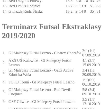
12.
Red Dragons Pniewy
18
3
7
8
16
53
76
13.
Red Devils Chojnice
18
2
3
13
9
51
85
14.
Gwiazda Ruda Śląska
18
2
2
14
8
35
81
Terminarz Futsal Ekstraklasy
2019/2020
2:1 (1:1)
1.
GI Malepszy Futsal Leszno - Clearex Chorzów
07.09.2019
AZS UŚ Katowice - GI Malepszy Futsal
4:1 (2:1)
2.
Leszno
15.09.2019
GI Malepszy Futsal Leszno - Gatta Active
3:4 (1:1)
3.
Zduńska Wola
29.09.2019:
1:1 (0:1)
4.
FC KJ Toruń - GI Malepszy Futsal Leszno
06.10.2019
GI Malepszy Futsal Leszno - Red Devils
5:8 (3:4)
5.
Chojnice
09.10.2019
3:5 (1:1)
6.
GSF Gliwice - GI Malepszy Futsal Leszno
12.10.2019