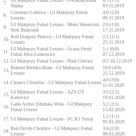
GI Malepszy Futsal Leszno - Gwiazda Ruda
6:5 (3:1)
7.
Śląska
03.11.2019
Constract Lubawa - GI Malepszy Futsal
4:0 (2:0)
8.
Leszno
09.11.2019
GI Malepszy Futsal Leszno - Moks Słoneczny
2:0 (1:0)
9.
Stok Białystok
17.11.2019
Red Dragons Pniewy - GI Malepszy Futsal
2:2 (1:1)
10.
Leszno
25.11.2019
GI Malepszy Futsal Leszno - Acana Orzeł
1:1 (0:0)
11.
Futsal Jelcz-Laskowice
07.12.2019
12.
GI Malepszy Futsal Leszno - Piast Gliwice
0:5 16.12.2019
Rekord Bielsko-Biała - GI Malepszy Futsal
10:0 (4:0)
13.
Leszno
21.12.2019
4:0 (3:0)
14.
Clearex Chorzów - GI Malepszy Futsal Leszno
11.01.2020
GI Malepszy Futsal Leszno - AZS UŚ
3:5 (2:2)
15.
Katowice
19.01.2020
Gatta Active Zduńska Wola - GI Malepszy
5:2 (3:1)
16.
Futsal Leszno
15.02.2020
1:2 (1:1)
17.
GI Malepszy Futsal Leszno - FC KJ Toruń
01.03.2020
Red Devils Chojnice - GI Malepszy Futsal
3:4 (2:0)
18.
Leszno
08.03.2020