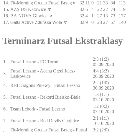
14.
Fit-Morning Gredar Futsal Brzeg🔽
32
11
0
21
33
84
113
15.
AZS UŚ Katowice 🔽
32
6
4
22
22
74
119
16.
P.A.NOVA Gliwice 🔽
32
4
1
27
13
73
177
17.
Gatta Active Zduńska Wola 🔽
32
9
0
23
27
57
140
Terminarz Futsal Ekstraklasy
2:3 (1:2)
1.
Futsal Leszno - FC Toruń
05.09.2020
Futsal Leszno - Acana Orzeł Jelcz-
4:4 (3:3)
3.
Laskowice
26.09.2020
2:2 (1:0)
4.
Red Dragons Pniewy - Futsal Leszno
30.09.2020
1:3 (1:1)
5.
Futsal Leszno - Rekord Bielsko-Biała
03.10.2020
1:2 (0:2)
6.
Team Lębork - Futsal Leszno
07.10.2020
2:1 (1:1)
7.
Futsal Leszno - Red Devils Chojnice
10.10.2020
Fit-Morning Gredar Futsal Brzeg - Futsal
3:2 (2:0)