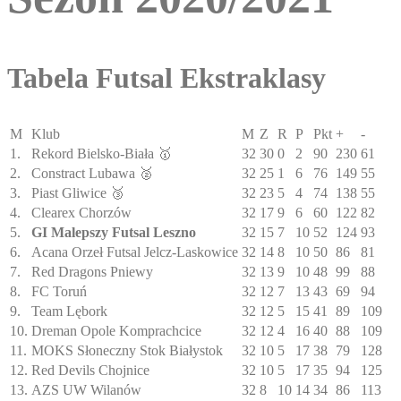
Tabela Futsal Ekstraklasy
M
Klub
M
Z
R
P
Pkt
+
-
1.
Rekord Bielsko-Biała 🥇
32
30
0
2
90
230
61
2.
Constract Lubawa 🥈
32
25
1
6
76
149
55
3.
Piast Gliwice 🥉
32
23
5
4
74
138
55
4.
Clearex Chorzów
32
17
9
6
60
122
82
5.
GI Malepszy Futsal Leszno
32
15
7
10
52
124
93
6.
Acana Orzeł Futsal Jelcz-Laskowice
32
14
8
10
50
86
81
7.
Red Dragons Pniewy
32
13
9
10
48
99
88
8.
FC Toruń
32
12
7
13
43
69
94
9.
Team Lębork
32
12
5
15
41
89
109
10.
Dreman Opole Komprachcice
32
12
4
16
40
88
109
11.
MOKS Słoneczny Stok Białystok
32
10
5
17
38
79
128
12.
Red Devils Chojnice
32
10
5
17
35
94
125
13.
AZS UW Wilanów
32
8
10
14
34
86
113