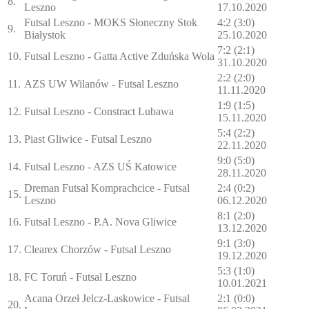
8.
Leszno
17.10.2020
Futsal Leszno - MOKS Słoneczny Stok
4:2 (3:0)
9.
Białystok
25.10.2020
7:2 (2:1)
10.
Futsal Leszno - Gatta Active Zduńska Wola
31.10.2020
2:2 (2:0)
11.
AZS UW Wilanów - Futsal Leszno
11.11.2020
1:9 (1:5)
12.
Futsal Leszno - Constract Lubawa
15.11.2020
5:4 (2:2)
13.
Piast Gliwice - Futsal Leszno
22.11.2020
9:0 (5:0)
14.
Futsal Leszno - AZS UŚ Katowice
28.11.2020
Dreman Futsal Komprachcice - Futsal
2:4 (0:2)
15.
Leszno
06.12.2020
8:1 (2:0)
16.
Futsal Leszno - P.A. Nova Gliwice
13.12.2020
9:1 (3:0)
17.
Clearex Chorzów - Futsal Leszno
19.12.2020
5:3 (1:0)
18.
FC Toruń - Futsal Leszno
10.01.2021
Acana Orzeł Jelcz-Laskowice - Futsal
2:1 (0:0)
20.