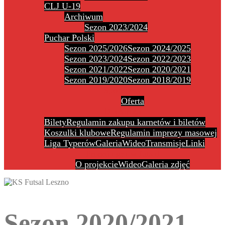
CLJ U-19
Archiwum
Sezon 2023/2024
Puchar Polski
Sezon 2025/2026
Sezon 2024/2025
Sezon 2023/2024
Sezon 2022/2023
Sezon 2021/2022
Sezon 2020/2021
Sezon 2019/2020
Sezon 2018/2019
Sponsorzy
Oferta
Dla kibica
Bilety
Regulamin zakupu karnetów i biletów
Koszulki klubowe
Regulamin imprezy masowej
Liga Typerów
Galeria
Wideo
Transmisje
Linki
Polonia gra w futsal
O projekcie
Wideo
Galeria zdjęć
Sezon 2020/2021