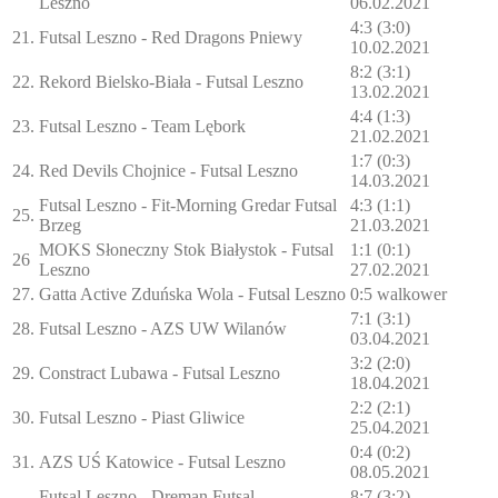
Leszno
06.02.2021
4:3 (3:0)
21.
Futsal Leszno - Red Dragons Pniewy
10.02.2021
8:2 (3:1)
22.
Rekord Bielsko-Biała - Futsal Leszno
13.02.2021
4:4 (1:3)
23.
Futsal Leszno - Team Lębork
21.02.2021
1:7 (0:3)
24.
Red Devils Chojnice - Futsal Leszno
14.03.2021
Futsal Leszno - Fit-Morning Gredar Futsal
4:3 (1:1)
25.
Brzeg
21.03.2021
MOKS Słoneczny Stok Białystok - Futsal
1:1 (0:1)
26
Leszno
27.02.2021
27.
Gatta Active Zduńska Wola - Futsal Leszno
0:5 walkower
7:1 (3:1)
28.
Futsal Leszno - AZS UW Wilanów
03.04.2021
3:2 (2:0)
29.
Constract Lubawa - Futsal Leszno
18.04.2021
2:2 (2:1)
30.
Futsal Leszno - Piast Gliwice
25.04.2021
0:4 (0:2)
31.
AZS UŚ Katowice - Futsal Leszno
08.05.2021
Futsal Leszno - Dreman Futsal
8:7 (3:2)