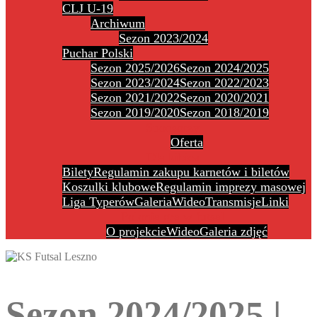
CLJ U-19
Archiwum
Sezon 2023/2024
Puchar Polski
Sezon 2025/2026
Sezon 2024/2025
Sezon 2023/2024
Sezon 2022/2023
Sezon 2021/2022
Sezon 2020/2021
Sezon 2019/2020
Sezon 2018/2019
Sponsorzy
Oferta
Dla kibica
Bilety
Regulamin zakupu karnetów i biletów
Koszulki klubowe
Regulamin imprezy masowej
Liga Typerów
Galeria
Wideo
Transmisje
Linki
Polonia gra w futsal
O projekcie
Wideo
Galeria zdjęć
Sezon 2024/2025 |