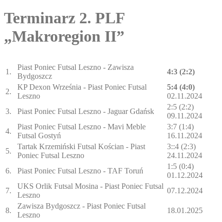
Terminarz 2. PLF
„Makroregion II”
Piast Poniec Futsal Leszno - Zawisza
1.
4:3 (2:2)
Bydgoszcz
KP Dexon Września - Piast Poniec Futsal
5:4 (4:0)
2.
Leszno
02.11.2024
2:5 (2:2)
3.
Piast Poniec Futsal Leszno - Jaguar Gdańsk
09.11.2024
Piast Poniec Futsal Leszno - Mavi Meble
3:7 (1:4)
4.
Futsal Gostyń
16.11.2024
Tartak Krzemiński Futsal Kościan - Piast
3::4 (2:3)
5.
Poniec Futsal Leszno
24.11.2024
1:5 (0:4)
6.
Piast Poniec Futsal Leszno - TAF Toruń
01.12.2024
UKS Orlik Futsal Mosina - Piast Poniec Futsal
7.
07.12.2024
Leszno
Zawisza Bydgoszcz - Piast Poniec Futsal
8.
18.01.2025
Leszno