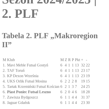
2. PLF
Tabela 2. PLF „Makroregion
II”
M
Klub
M
Z
R
P
Pkt
+
-
1.
Mavi Meble Futsal Gostyń
6
4
1
1
13
32
22
2.
TAF Toruń
6
4
1
1
13
23
17
3.
KP Dexon Września
6
4
1
1
13
23
19
4.
UKS Orlik Futsal Mosina
6
2
2
2
8
19
15
5.
Tartak Krzemiński Futsal Kościan
6
2
1
3
7
24
25
6.
Piast Poniec Futsal Leszno
6
2
0
4
6
18
28
7.
Zawisza Bydgoszcz
6
1
1
4
4
31
37
8.
Jaguar Gdańsk
6
1
1
4
4
23
30