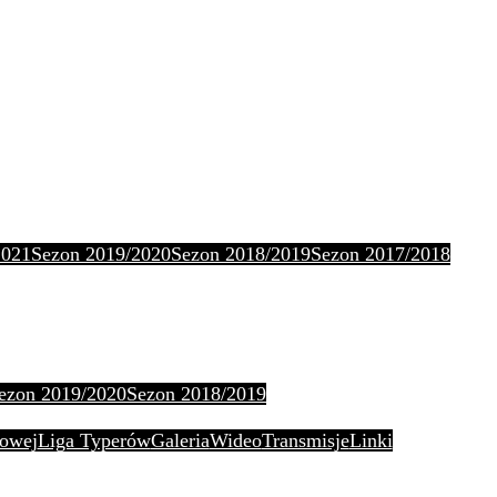
2021
Sezon 2019/2020
Sezon 2018/2019
Sezon 2017/2018
ezon 2019/2020
Sezon 2018/2019
owej
Liga Typerów
Galeria
Wideo
Transmisje
Linki