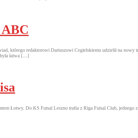
y ABC
d, którego redaktorowi Dariuszowi Cegielskiemu udzielił na nowy tre
 była łatwa […]
isa
ntantem Łotwy. Do KS Futsal Leszno trafia z Riga Futsal Club, jedneg