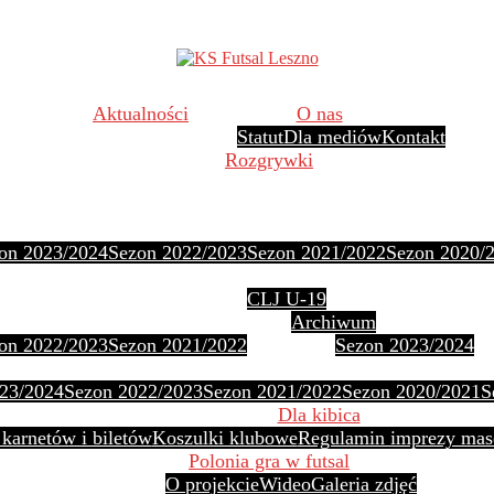
Aktualności
O nas
Statut
Dla mediów
Kontakt
Rozgrywki
on 2023/2024
Sezon 2022/2023
Sezon 2021/2022
Sezon 2020/
CLJ U-19
Archiwum
on 2022/2023
Sezon 2021/2022
Sezon 2023/2024
23/2024
Sezon 2022/2023
Sezon 2021/2022
Sezon 2020/2021
S
Dla kibica
karnetów i biletów
Koszulki klubowe
Regulamin imprezy mas
Polonia gra w futsal
O projekcie
Wideo
Galeria zdjęć