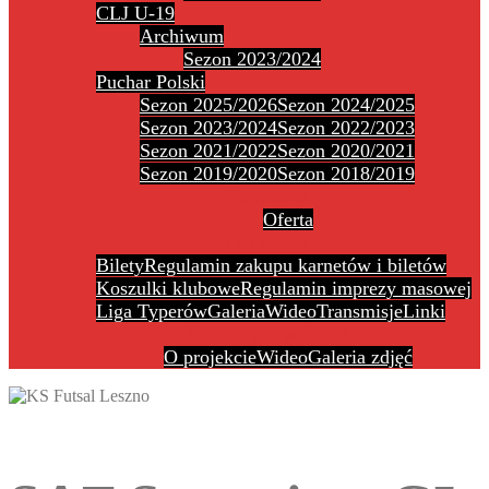
CLJ U-19
Archiwum
Sezon 2023/2024
Puchar Polski
Sezon 2025/2026
Sezon 2024/2025
Sezon 2023/2024
Sezon 2022/2023
Sezon 2021/2022
Sezon 2020/2021
Sezon 2019/2020
Sezon 2018/2019
Sponsorzy
Oferta
Dla kibica
Bilety
Regulamin zakupu karnetów i biletów
Koszulki klubowe
Regulamin imprezy masowej
Liga Typerów
Galeria
Wideo
Transmisje
Linki
Polonia gra w futsal
O projekcie
Wideo
Galeria zdjęć