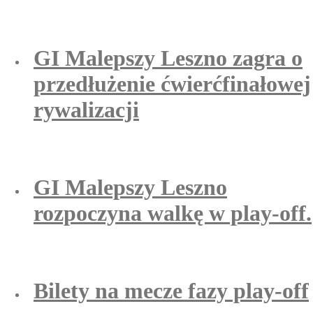
GI Malepszy Leszno zagra o
przedłużenie ćwierćfinałowej
rywalizacji
GI Malepszy Leszno
rozpoczyna walkę w play-off.
Bilety na mecze fazy play-off